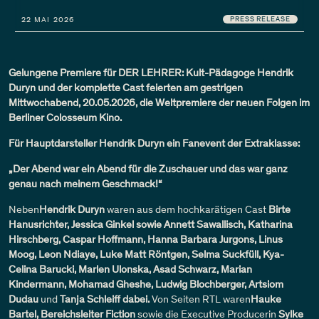
22 MAI 2026
PRESS RELEASE
Gelungene Premiere für DER LEHRER: Kult-Pädagoge Hendrik
Duryn und der komplette Cast feierten am gestrigen
Mittwochabend, 20.05.2026, die Weltpremiere der neuen Folgen im
Berliner Colosseum Kino.
Für Hauptdarsteller Hendrik Duryn ein Fanevent der Extraklasse:
„Der Abend war ein Abend für die Zuschauer und das war ganz
genau nach meinem Geschmack!“
Neben
Hendrik Duryn
waren aus dem hochkarätigen Cast
Birte
Hanusrichter, Jessica Ginkel sowie Annett Sawallisch, Katharina
Hirschberg, Caspar Hoffmann, Hanna Barbara Jurgons, Linus
Moog, Leon Ndiaye, Luke Matt Röntgen, Selma Suckfüll, Kya-
Celina Barucki, Marlen Ulonska, Asad Schwarz, Marian
Kindermann, Mohamad Gheshe, Ludwig Blochberger, Artsiom
Dudau
und
Tanja Schleiff dabei.
Von Seiten RTL waren
Hauke
Bartel, Bereichsleiter Fiction
sowie die Executive Producerin
Sylke