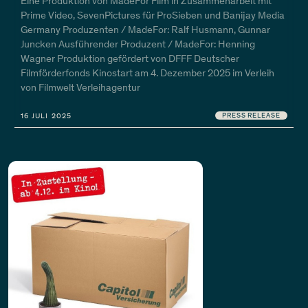
Eine Produktion von MadeFor Film in Zusammenarbeit mit
Prime Video, SevenPictures für ProSieben und Banijay Media
Germany Produzenten / MadeFor: Ralf Husmann, Gunnar
Juncken Ausführender Produzent / MadeFor: Henning
Wagner Produktion gefördert von DFFF Deutscher
Filmförderfonds Kinostart am 4. Dezember 2025 im Verleih
von Filmwelt Verleihagentur
16 JULI 2025
PRESS RELEASE