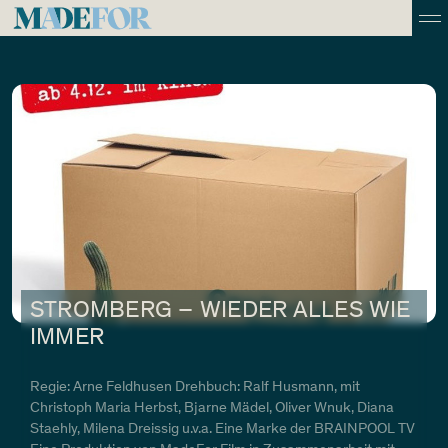
STROMBERG – WIEDER ALLES WIE
IMMER
Regie: Arne Feldhusen Drehbuch: Ralf Husmann, mit
Christoph Maria Herbst, Bjarne Mädel, Oliver Wnuk, Diana
Staehly, Milena Dreissig u.v.a. Eine Marke der BRAINPOOL TV