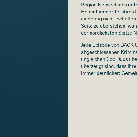
Region Neuseelands antr
Heimat immer Teil ihres
eindeutig nicht. Schaffe
Seite zu überstehen, wäh
der nördlichsten Spitze
Jede Episode von BACK U
abgeschlossenen Krimina
ungleichen Cop Duos über
überzeugt sind, dass ihr
immer deutlicher: Gemein