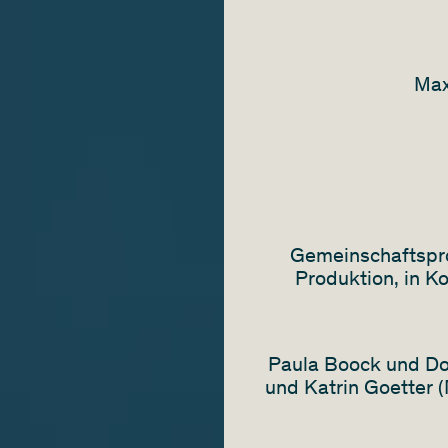
Max
Gemeinschaftspro
Produktion, in K
Paula Boock und Do
und Katrin Goetter 